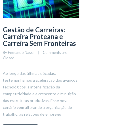
Gestão de Carreiras:
Carreira Proteana e
Carreira Sem Fronteiras
By 
Fernando Nassif
    |    
Comments are 
Closed
Ao longo das últimas décadas,
testemunhamos a aceleração dos avanços
tecnológicos, a intensificação da
competitividade e a crescente diminuição
das estruturas produtivas. Esse novo
cenário vem alterando a organização do
trabalho, as relações de emprego