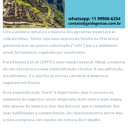
Cite a palavra cultura e a maioria dos gerentes levantará as
sobrancelhas. Talvez seja uma expressão bonita na literatura
gerencial mas um pouco sofisticada (“soft”) para o ambiente
atual, fortemente, regulado por resultados.
Para Flannery et al. (1997) é uma reação natural. Afinal, a maioria
de nós está presa a uma especialização técnica. A sua aplicação,
acreditamos, é o que faz as nossas carreiras e empresas
seguirem em frente.
Essa especialização “hard” é importante, mas o sucesso no
ambiente de negócios atual, exige uma visão muito mais ampla,
não apenas da empresa, mas das pessoas que a compõem, das
suas habilidades e competências, do relacionamento entre elas
e com a empresa, em resumo da cultura de trabalho.