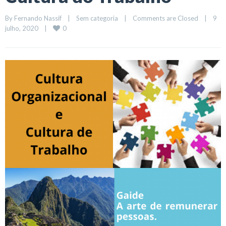
By 
Fernando Nassif
|
Sem categoria
|
Comments are Closed
|
9 
0
julho, 2020    
|