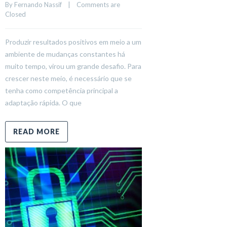
By 
Fernando Nassif
    |    
Comments are 
Closed
Produzir resultados positivos em meio a um
ambiente de mudanças constantes há
muito tempo, virou um grande desafio. Para
crescer neste meio, é necessário que se
tenha como competência principal a
adaptação rápida. O que
READ MORE