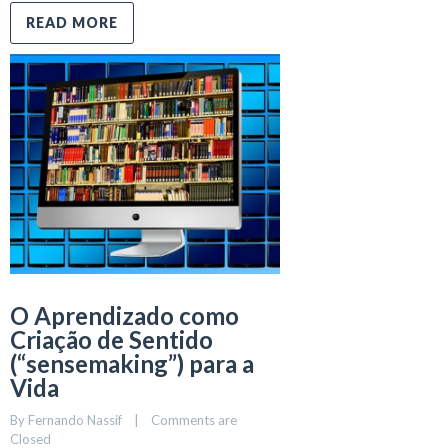
READ MORE
O Aprendizado como
Criação de Sentido
(“sensemaking”) para a
Vida
By 
Fernando Nassif
    |    
Comments are 
Closed