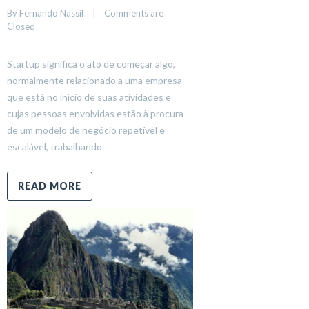
By 
Fernando Nassif
    |    
Comments are 
Closed
Startup significa o ato de começar algo,
normalmente relacionado a uma empresa
que está no início de suas atividades e
cujas pessoas envolvidas estão à procura
de um modelo de negócio repetível e
escalável, trabalhando
READ MORE