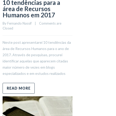
10 tendências para a
área de Recursos
Humanos em 2017
By 
Fernando Nassif
    |    
Comments are 
Closed
Neste post apresentarei 10 tendências da
área de Recursos Humanos para o ano de
2017. Através de pesquisas, procurei
identificar aquelas que aparecem citadas
maior número de vezes em blogs
especializados e em estudos realizados
READ MORE