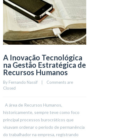
A Inovação Tecnológica
na Gestão Estratégica de
Recursos Humanos
By 
Fernando Nassif
    |    
Comments are 
Closed
A área de Recursos Humanos,
historicamente, sempre teve como foco
principal processos burocráticos que
visavam ordenar o período de permanência
do trabalhador na empresa, registrando