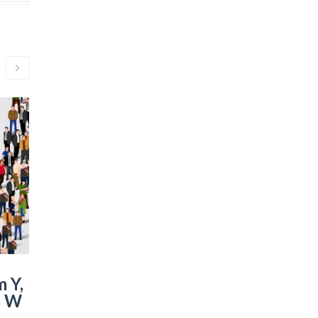
m Y,
m W