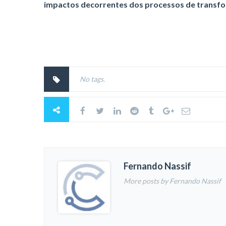
impactos decorrentes dos processos de transfor
No tags.
Fernando Nassif
More posts by Fernando Nassif