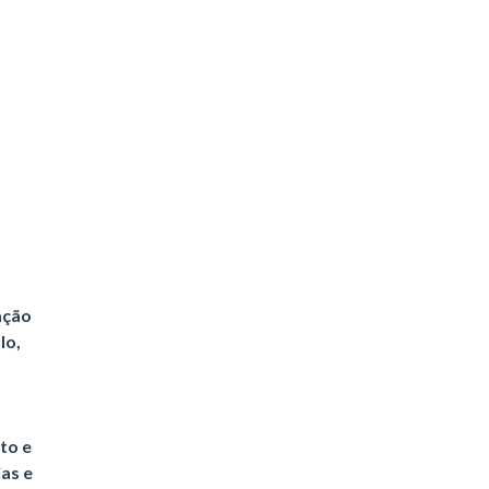
ação
lo,
to e
as e