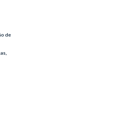
ão de
as,