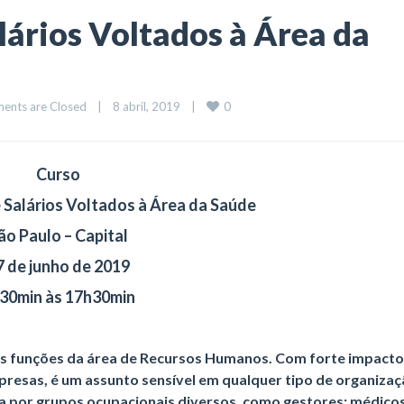
lários Voltados à Área da
0
ents are Closed
|
8 abril, 2019    
|
Curso
e Salários Voltados à Área da Saúde
ão Paulo – Capital
7 de junho de 2019
30min às 17h30min
pais funções da área de Recursos Humanos. Com forte impacto
resas, é um assunto sensível em qualquer tipo de organizaç
a por grupos ocupacionais diversos, como gestores; médicos