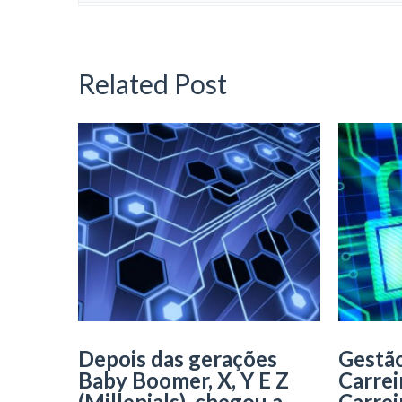
Related Post
Depois das gerações
Gestão
Baby Boomer, X, Y E Z
Carrei
(Millenials), chegou a
Carrei