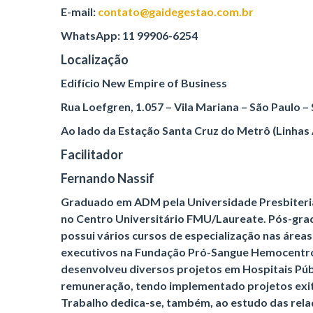
E-mail:
contato@gaidegestao.com.br
WhatsApp: 11 99906-6254
Localização
Edifício New Empire of Business
Rua Loefgren, 1.057 – Vila Mariana – São Paulo –
Ao lado da Estação Santa Cruz do Metrô (Linhas 
Facilitador
Fernando Nassif
Graduado em ADM pela Universidade Presbiter
no Centro Universitário FMU/Laureate. Pós-gr
possui vários cursos de especialização nas área
executivos na Fundação Pró-Sangue Hemocentro
desenvolveu diversos projetos em Hospitais Públ
remuneração, tendo implementado projetos ex
Trabalho dedica-se, também, ao estudo das relaç