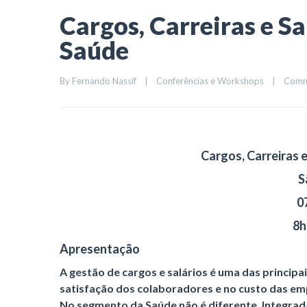
Cargos, Carreiras e Sa
Saúde
By 
Fernando Nassif
|
Conferências e Workshops
|
Comm
Cargos, Carreiras 
S
0
8h
Apresentação
A gestão de cargos e salários é uma das princi
satisfação dos colaboradores e no custo das emp
No segmento da Saúde não é diferente. Integrad