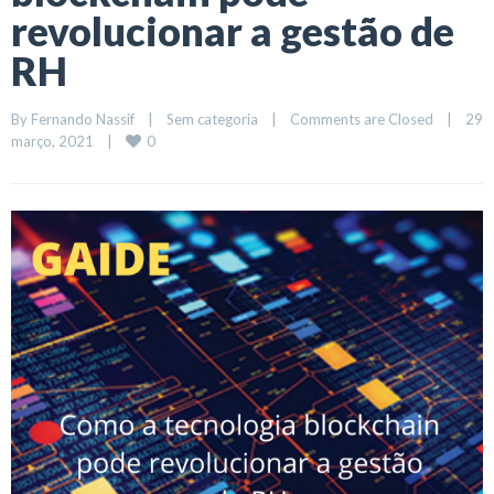
revolucionar a gestão de
RH
By 
Fernando Nassif
|
Sem categoria
|
Comments are Closed
|
29 
0
março, 2021    
|