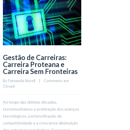
Gestão de Carreiras:
Carreira Proteana e
Carreira Sem Fronteiras
By 
Fernando Nassif
    |    
Comments are 
Closed
Ao longo das últimas décadas,
testemunhamos a aceleração dos avanços
tecnológicos, a intensificação da
competitividade e a crescente diminuição
das estruturas produtivas. Esse novo