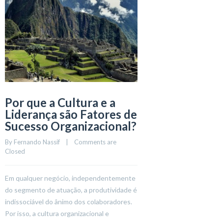
Por que a Cultura e a
Liderança são Fatores de
Sucesso Organizacional?
By 
Fernando Nassif
    |    
Comments are 
Closed
Em qualquer negócio, independentemente
do segmento de atuação, a produtividade é
indissociável do ânimo dos colaboradores.
Por isso, a cultura organizacional e