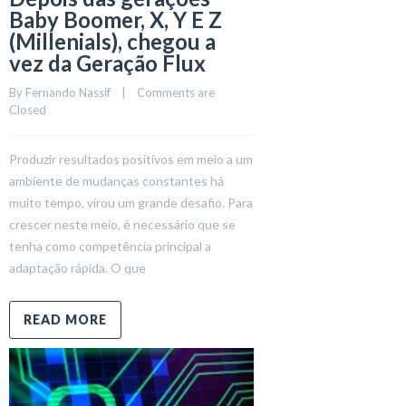
Baby Boomer, X, Y E Z
(Millenials), chegou a
vez da Geração Flux
By 
Fernando Nassif
    |    
Comments are 
Closed
Produzir resultados positivos em meio a um
ambiente de mudanças constantes há
muito tempo, virou um grande desafio. Para
crescer neste meio, é necessário que se
tenha como competência principal a
adaptação rápida. O que
READ MORE