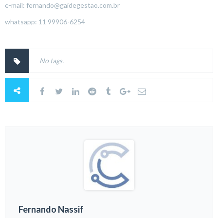
e-mail: fernando@gaidegestao.com.br
whatsapp: 11 99906-6254
No tags.
Fernando Nassif