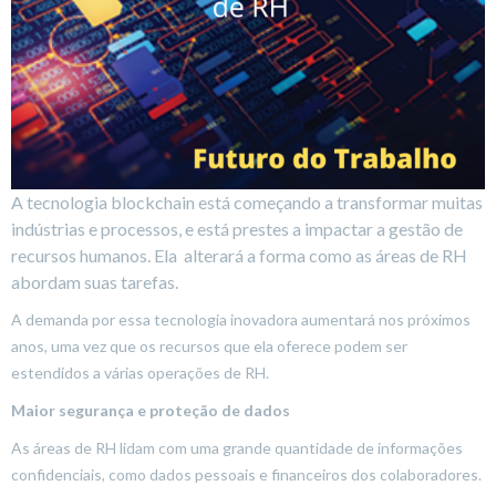
A tecnologia blockchain está começando a transformar muitas
indústrias e processos, e está prestes a impactar a gestão de
recursos humanos. Ela alterará a forma como as áreas de RH
abordam suas tarefas.
A demanda por essa tecnologia inovadora aumentará nos próximos
anos, uma vez que os recursos que ela oferece podem ser
estendidos a várias operações de RH.
Maior segurança e proteção de dados
As áreas de RH lidam com uma grande quantidade de informações
confidenciais, como dados pessoais e financeiros dos colaboradores.